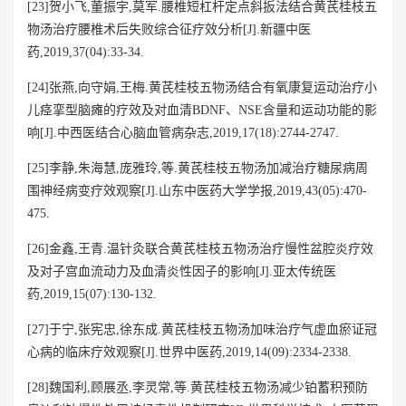
[23]贺小飞,董振宇,莫军.腰椎短杠杆定点斜扳法结合黄芪桂枝五
物汤治疗腰椎术后失败综合征疗效分析[J].新疆中医
药,2019,37(04):33-34.
[24]张燕,向守娟,王梅.黄芪桂枝五物汤结合有氧康复运动治疗小
儿痉挛型脑瘫的疗效及对血清BDNF、NSE含量和运动功能的影
响[J].中西医结合心脑血管病杂志,2019,17(18):2744-2747.
[25]李静,朱海慧,庞雅玲,等.黄芪桂枝五物汤加减治疗糖尿病周
围神经病变疗效观察[J].山东中医药大学学报,2019,43(05):470-
475.
[26]金鑫,王青.温针灸联合黄芪桂枝五物汤治疗慢性盆腔炎疗效
及对子宫血流动力及血清炎性因子的影响[J].亚太传统医
药,2019,15(07):130-132.
[27]于宁,张宪忠,徐东成.黄芪桂枝五物汤加味治疗气虚血瘀证冠
心病的临床疗效观察[J].世界中医药,2019,14(09):2334-2338.
[28]魏国利,顾展丞,李灵常,等.黄芪桂枝五物汤减少铂蓄积预防