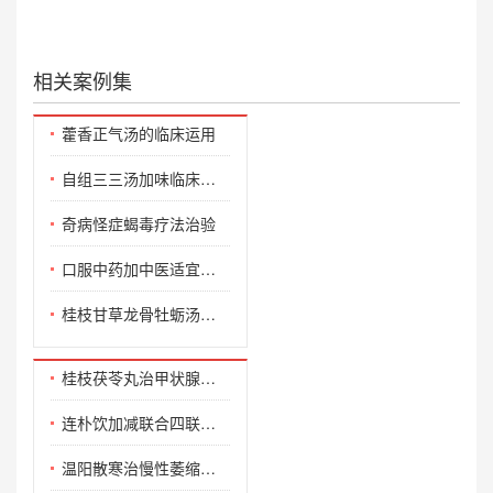
相关案例集
藿香正气汤的临床运用
自组三三汤加味临床治疗小儿咳喘思辨录
奇病怪症蝎毒疗法治验
口服中药加中医适宜技术治疗蛇胆疮案例
桂枝甘草龙骨牡蛎汤加减联合西药治疗不寐的临床疗效观察
桂枝茯苓丸治甲状腺术后伴皮肤色素沉着验案
连朴饮加减联合四联疗法治疗Hp阳性慢性胃炎(湿热型)的临床观察
温阳散寒治慢性萎缩性胃炎验案