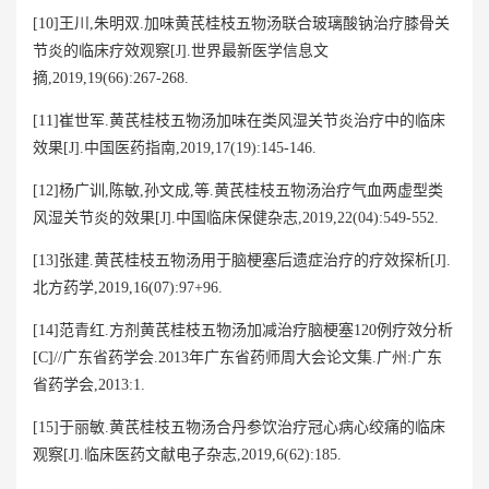
[10]王川,朱明双.加味黄芪桂枝五物汤联合玻璃酸钠治疗膝骨关
节炎的临床疗效观察[J].世界最新医学信息文
摘,2019,19(66):267-268.
[11]崔世军.黄芪桂枝五物汤加味在类风湿关节炎治疗中的临床
效果[J].中国医药指南,2019,17(19):145-146.
[12]杨广训,陈敏,孙文成,等.黄芪桂枝五物汤治疗气血两虚型类
风湿关节炎的效果[J].中国临床保健杂志,2019,22(04):549-552.
[13]张建.黄芪桂枝五物汤用于脑梗塞后遗症治疗的疗效探析[J].
北方药学,2019,16(07):97+96.
[14]范青红.方剂黄芪桂枝五物汤加减治疗脑梗塞120例疗效分析
[C]//广东省药学会.2013年广东省药师周大会论文集.广州:广东
省药学会,2013:1.
[15]于丽敏.黄芪桂枝五物汤合丹参饮治疗冠心病心绞痛的临床
观察[J].临床医药文献电子杂志,2019,6(62):185.