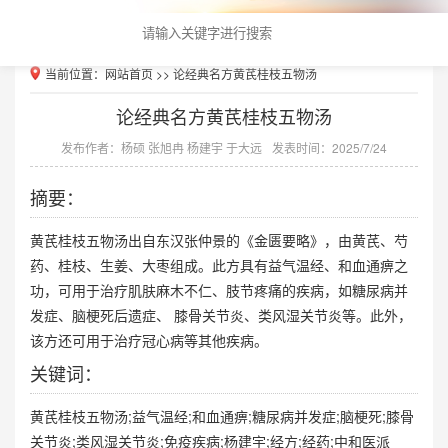
当前位置：
网站首页
>> 论经典名方黄芪桂枝五物汤
论经典名方黄芪桂枝五物汤
发布作者：杨硕 张旭冉 杨建宇 于大远
发表时间：2025/7/24
摘要：
黄芪桂枝五物汤出自东汉张仲景的《金匮要略》，由黄芪、芍
药、桂枝、生姜、大枣组成。此方具有益气温经、和血通痹之
功，可用于治疗肌肤麻木不仁、肢节疼痛的疾病，如糖尿病并
发症、脑梗死后遗症、 膝骨关节炎、类风湿关节炎等。此外，
该方还可用于治疗冠心病等其他疾病。
关键词：
黄芪桂枝五物汤;益气温经;和血通痹;糖尿病并发症;脑梗死;膝骨
关节炎;类风湿关节炎;免疫疾病;杨建宇;经方;经药;中和医派