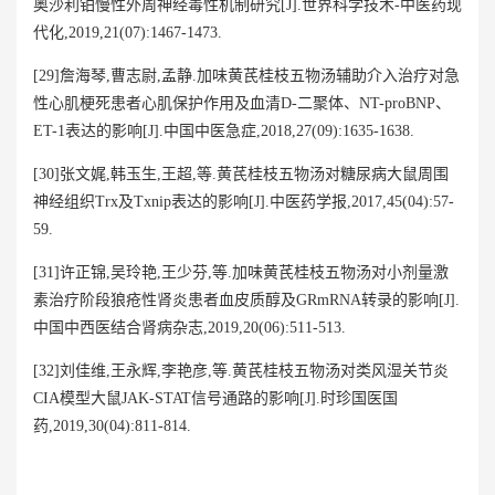
奥沙利铂慢性外周神经毒性机制研究[J].世界科学技术-中医药现
代化,2019,21(07):1467-1473.
[29]詹海琴,曹志尉,孟静.加味黄芪桂枝五物汤辅助介入治疗对急
性心肌梗死患者心肌保护作用及血清D-二聚体、NT-proBNP、
ET-1表达的影响[J].中国中医急症,2018,27(09):1635-1638.
[30]张文娓,韩玉生,王超,等.黄芪桂枝五物汤对糖尿病大鼠周围
神经组织Trx及Txnip表达的影响[J].中医药学报,2017,45(04):57-
59.
[31]许正锦,吴玲艳,王少芬,等.加味黄芪桂枝五物汤对小剂量激
素治疗阶段狼疮性肾炎患者血皮质醇及GRmRNA转录的影响[J].
中国中西医结合肾病杂志,2019,20(06):511-513.
[32]刘佳维,王永辉,李艳彦,等.黄芪桂枝五物汤对类风湿关节炎
CIA模型大鼠JAK-STAT信号通路的影响[J].时珍国医国
药,2019,30(04):811-814.