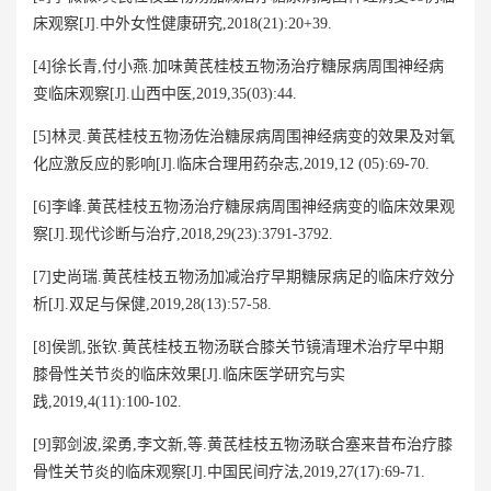
床观察[J].中外女性健康研究,2018(21):20+39.
[4]徐长青,付小燕.加味黄芪桂枝五物汤治疗糖尿病周围神经病
变临床观察[J].山西中医,2019,35(03):44.
[5]林灵.黄芪桂枝五物汤佐治糖尿病周围神经病变的效果及对氧
化应激反应的影响[J].临床合理用药杂志,2019,12 (05):69-70.
[6]李峰.黄芪桂枝五物汤治疗糖尿病周围神经病变的临床效果观
察[J].现代诊断与治疗,2018,29(23):3791-3792.
[7]史尚瑞.黄芪桂枝五物汤加减治疗早期糖尿病足的临床疗效分
析[J].双足与保健,2019,28(13):57-58.
[8]侯凯,张钦.黄芪桂枝五物汤联合膝关节镜清理术治疗早中期
膝骨性关节炎的临床效果[J].临床医学研究与实
践,2019,4(11):100-102.
[9]郭剑波,梁勇,李文新,等.黄芪桂枝五物汤联合塞来昔布治疗膝
骨性关节炎的临床观察[J].中国民间疗法,2019,27(17):69-71.