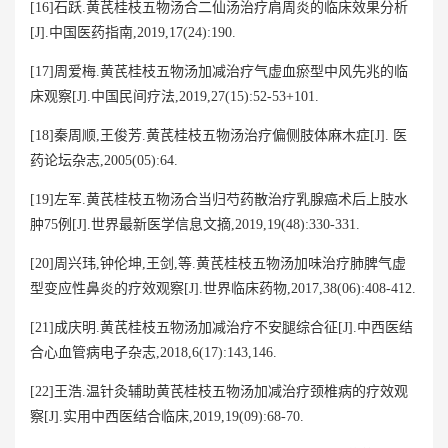
[16]石跃.黄芪桂枝五物汤合二仙汤治疗肩周炎的临床效果分析
[J].中国医药指南,2019,17(24):190.
[17]周爱梅.黄芪桂枝五物汤加减治疗气虚血瘀型中风先兆的临
床观察[J].中国民间疗法,2019,27(15):52-53+101.
[18]秦周顺,王俊芳.黄芪桂枝五物汤治疗偏侧肢体麻木症[J]. 医
药论坛杂志,2005(05):64.
[19]左军.黄芪桂枝五物汤合当归芍药散治疗乳腺癌术后上肢水
肿75例[J].世界最新医学信息文摘,2019,19(48):330-331.
[20]周兴玮,钟伦坤,王剑,等.黄芪桂枝五物汤加味治疗肺脾气虚
型变应性鼻炎的疗效观察[J].世界临床药物,2017,38(06):408-412.
[21]成庆明.黄芪桂枝五物汤加减治疗不安腿综合征[J].中西医结
合心血管病电子杂志,2018,6(17):143,146.
[22]王浩.温针灸辅助黄芪桂枝五物汤加减治疗颈椎病的疗效观
察[J].实用中西医结合临床,2019,19(09):68-70.