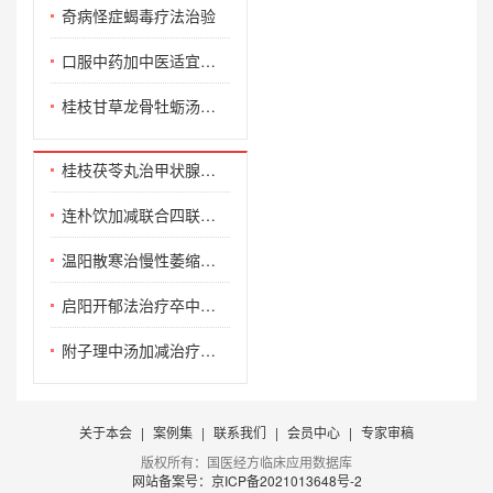
奇病怪症蝎毒疗法治验
口服中药加中医适宜技术治疗蛇胆疮案例
桂枝甘草龙骨牡蛎汤加减联合西药治疗不寐的临床疗效观察
桂枝茯苓丸治甲状腺术后伴皮肤色素沉着验案
连朴饮加减联合四联疗法治疗Hp阳性慢性胃炎(湿热型)的临床观察
温阳散寒治慢性萎缩性胃炎验案
启阳开郁法治疗卒中后抑郁验案一则
附子理中汤加减治疗脾胃虚寒型胃炎80例临床观察
关于本会
|
案例集
|
联系我们
|
会员中心
|
专家审稿
版权所有：国医经方临床应用数据库
网站备案号：京ICP备2021013648号-2