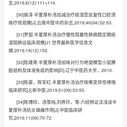
志,2019,6(12):111+114.
[30]侯泽·半夏厚朴汤加减治疗痰湿型反复性口腔溃
疡疗效观察[J].云南中医中药杂志,2019,40(04):52-53.
[31]罗甜.半夏厚朴汤治疗慢性阻塞性肺病稳定期痰
湿阻肺证临床观察[J1.世界最新医学信息文
摘,2019,19(12):152.
[32]陈建荣.半夏厚朴汤加味对行为绝望模型小鼠脾
脏结构及体液免疫的影响[D].辽宁中医药大学，2010.
[33]陈豪，陈军红.半夏厚朴汤治疗咳嗽变异性哮喘
临床研究[J].新中医,2019,51(09):53-55.
[34]陈博欣，汤雪纯,刘燕玲，等·六经辨证法浅谈半
夏厚朴汤抗炎镇痛作用[J].中医临床研
究,2019,11(09):70-72.