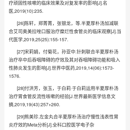
疗顽固性咳嗽的临床效果及对复发率的影响[J].名
医,2019(10):235.
[26]陈轩，郑菁菁，张银龙，等.半夏厚朴汤加减联
合艾司奥美拉唑口服治疗糜烂性食管炎的临床观察[J].当
代医学,2019,25(25):155-157.
[27]宋莉娟，付菊花，孙亚中.针刺联合半夏厚朴汤
治疗卒中后吞咽障碍的疗效及其对吞咽障碍功能和吸入
性肺炎发生的影响[J].世界中医药,2019,14(06):1573-
1576.
[28]付洪芳，张玉，于白莉·于白莉运用半夏厚朴汤
治疗胃食管反流性咳嗽的经验[J.世界最新医学信息文
摘,2019,19(43):257+260.
[29]熊美珍.左金丸合半夏厚朴汤治疗慢性浅表性胃
炎疗效的Meta分析[J].全科口腔医学电子杂