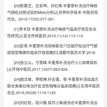
[20]陈慕芝，吕安坤，孙红艳·半夏厚朴汤治疗梅核
气随机对照试验的Meta分析[J].世界科学技术-中医药现
代化，2015,17(02):377-381.
21]李术钗·半夏厚朴汤治疗梅核气临床疗效及安全
性研究[J].亚太传统医药,2015,11(14):113-114.
[22]彭秀.半夏厚朴汤加味联合穴位磁疗贴治疗气郁
痰阻型喉痹的临床疗效观察[D].成都中医药大学,2018.
[23]张立山，弓雪峰·半夏厚朴汤治疗小儿咳嗽探析
[J].环球中医药,2017,10(07):823-824.
[24]姚文峰，李皓琳,孙志强，等·半夏厚朴汤加减方
联合奥美拉唑治疗反流性咽喉炎临床观察[J].实用中医药
杂志,2019,35(09):1119-1120.
[25]刘红松，段兴隆.探究小柴胡汤合半夏厚朴汤治