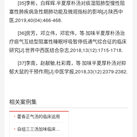
[35]李彬，白辉辉.半夏厚朴汤对痰湿阻肺型慢性阻
塞性肺疾病急性期肺功能及微观指标的影响[J].陕西中
医,2019,40(04):466-468.
[36]房芳，邓立伟，邓宏伟，等·加味半夏厚朴汤治
疗痰气互结型阻塞性睡眠呼吸暂停低通气综合征的临床
研究[J].世界中西医结合杂志,2018,13(12):1715-1718.
[37]李南，赵献敏,杜彩霞，等·加味半夏厚朴汤对抑
郁大鼠的干预作用[J].中医学报,2018,33(12):2379-2382.
相关案例集
藿香正气汤的临床运用
自组三三汤加味临床治疗小儿咳喘思辨录