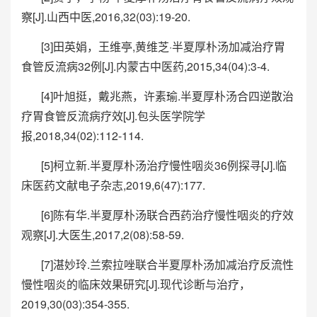
察[J].山西中医,2016,32(03):19-20.
[3]田英娟，王维亭,黄维芝·半夏厚朴汤加减治疗胃
食管反流病32例[J].内蒙古中医药,2015,34(04):3-4.
[4]叶旭挺，戴兆燕，许素瑜.半夏厚朴汤合四逆散治
疗胃食管反流病疗效[J].包头医学院学
报,2018,34(02):112-114.
[5]柯立新.半夏厚朴汤治疗慢性咽炎36例探寻[J].临
床医药文献电子杂志,2019,6(47):177.
[6]陈有华.半夏厚朴汤联合西药治疗慢性咽炎的疗效
观察[J].大医生,2017,2(08):58-59.
[7]湛妙玲.兰索拉唑联合半夏厚朴汤加减治疗反流性
慢性咽炎的临床效果研究[J].现代诊断与治疗，
2019,30(03):354-355.