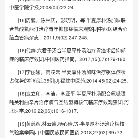
中医学院学报,2008(04):23-24.
[15]周鹏，陈林庆，彭晓明，等·半夏厚朴汤加味联
合盐酸氟西汀治疗青年抑郁症临床观察[J]中西医结合心
脑血管病杂志，2011,9(02):247-248.
[16]代静·六君子汤合半夏厚朴汤治疗胃癌术后抑郁
症的临床疗效[J].中国医药指南，2017,15(07):179-180.
[17]李丽娜，高凌云.半夏厚朴汤加味治疗躯体症状
占优势的抑郁症35例[J].福建中医药,2014,45(02):24-25.
[18]玄立印，李洁，李亚平·半夏厚朴汤配合氟哌噻
吨美利曲辛片治疗痰气互结型梅核气临床疗效观察[J].河
北医学,2016,22(06):1016-1017.
[19]黄慈辉,林云鑫,杨心倩,等·半夏厚朴汤治疗梅核
气验案举隅[J].中国民族民间医药,2018,27(03):69+72.