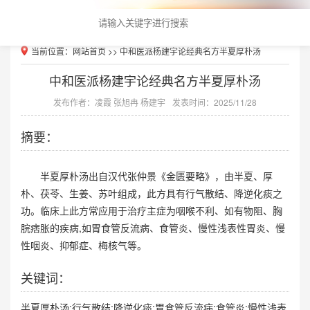
当前位置：
网站首页
>> 中和医派杨建宇论经典名方半夏厚朴汤
中和医派杨建宇论经典名方半夏厚朴汤
发布作者：凌霞 张旭冉 杨建宇
发表时间：2025/11/28
摘要：
半夏厚朴汤出自汉代张仲景《金匮要略》，由半夏、厚
朴、茯苓、生姜、苏叶组成，此方具有行气散结、降逆化痰之
功。临床上此方常应用于治疗主症为咽喉不利、如有物阻、胸
脘痞胀的疾病,如胃食管反流病、食管炎、慢性浅表性胃炎、慢
性咽炎、抑郁症、梅核气等。
关键词：
半夏厚朴汤;行气散结;降逆化痰;胃食管反流病;食管炎;慢性浅表