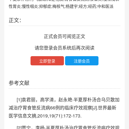
性胃炎;慢性咽炎;抑郁症;梅核气;杨建宇;经方;经药;中和医派
正文：
正式会员可阅览正文
请您登录会员系统后再次阅读
立即登录
注册会员
参考文献
[1]袁君丽，高学清，赵永艳·半夏厚朴汤合乌贝散加
减治疗胃食管反流病66例的临床疗效观察[J].世界最新
医学信息文摘,2019,19(71):172-173.
[2]贾宁，李杨·半夏厚朴汤治疗胃食管反流病疗效观